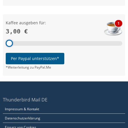
Kaffee ausgeben für:
1
3,00 €
Per Paypal unterstützen*
*Weiterleitung zu PayPal.Me
Thunderbird Mail DE
Impressum & Kontakt
Datenschutzerklärung
Einsatz von Cookies