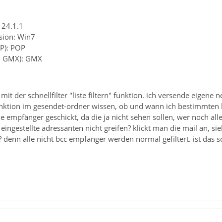
 24.1.1
sion: Win7
P): POP
B. GMX): GMX
it der schnellfilter "liste filtern" funktion. ich versende eigene 
 funktion im gesendet-ordner wissen, ob und wann ich bestimmten
die empfänger geschickt, da die ja nicht sehen sollen, wer noch al
cc eingestellte adressanten nicht greifen? klickt man die mail an, si
r? denn alle nicht bcc empfänger werden normal gefiltert. ist das 