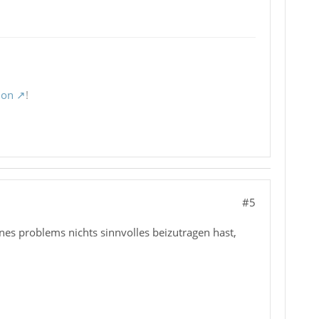
ion
!
#5
es problems nichts sinnvolles beizutragen hast,