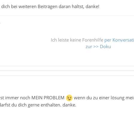
ich bei weiteren Beiträgen daran hältst, danke!
ß
Ich leiste keine Forenhilfe
per Konversat
zur >> Doku
be ist immer noch MEIN PROBLEM
wenn du zu einer lösung mein
arfst du dich gerne enthalten. danke.