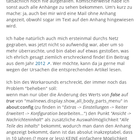
tatsächlich noch nie aufgefallen. Komischerweise habe ich
sonst auch alle Anhänge zu sehen bekommen. Um's kurz zu
mache: ja, auch bei mir wird eine Mail ohne Anhang
angezeit, obwohl sogar im Text auf den Anhang hingewiesen
wird.
Ich habe natürlich auch mich ersteinmal durchs Netz
gegraben, was jetzt nicht so aufwendig war, aber um so
mehr überraschte, und bin dabei auf etwas gestoßen, was
ich ehrlich gesagt ziemlich erschreckend finde! Ein Beitrag
aus dem Jahr
2012
. Wer möchte, kann da ja gerne mal
wegen der Ursachen die entsprechenden Artikel lesen.
Ich bin des Workarounds erschreckt, der immer noch das
Problem "beheben" soll:
wenn man nur über die Änderung des Werts von
false
auf
true
von "mailnews.display.show_all_body_parts_menu" in
about:config
(zu finden in "
Extras
->
Einstellungen
-> Reiter
Erweitert
->
Konfiguration bearbeiten...
") den Punkt
"Ansicht ->
Nachrichteninhalt
" als zusätzliche Auswahlmöglichkeit "
Alle
Teile des Inhalts
" bekommt, wodurch man dann den Anhang
angezeigt bekommt, dann ist das absolut inakzeptabel, dass
in 10 Jahren (? more or less) KEINE einfachere Möglichkeit