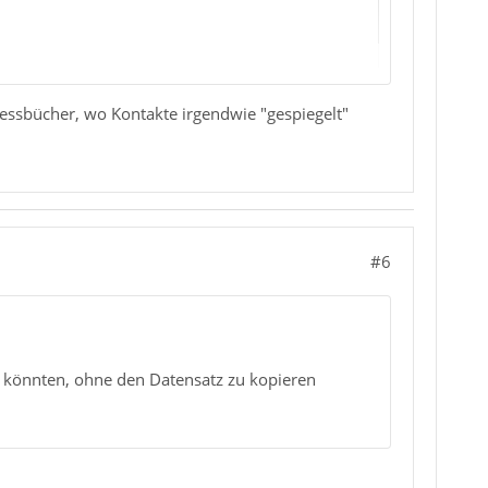
zu vergeben.
ressbücher, wo Kontakte irgendwie "gespiegelt"
 Neues Adressbuch 'Weihnachten'
#6
n könnten, ohne den Datensatz zu kopieren
erwenden
, einstellen.