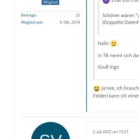
Zitat von Cli
Mitglied
Schöner wären "v
Beiträge
22
(Doppelte Datenh
Mitglied seit
4. Okt. 2018
Hallo
in TB nennt sich d
Gruß Ingo
Ja nee, ich brauc
Felder) kann ich eine
2. Juli 2022 um 15:27