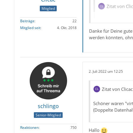
Zitat von Cli
Mitglied
im neuen Adressb
Beiträge
22
Mitglied seit
4. Okt. 2018
Danke für Deine gute 
werden könnten, ohne
Hallo,
eine Kategorie Zuo
2. Juli 2022 um 12:25
und dahinein mit g
Zitat von Clicac
Damit das wieder m
Schöner wären "vir
schlingo
im Adressbuch Ham
(Doppelte Datenhal
Senior-Mitglied
Bei Horizontaler Da
Reaktionen
750
Hallo