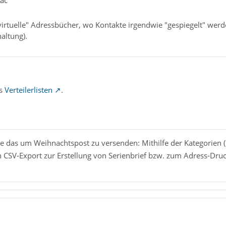
cac
irtuelle" Adressbücher, wo Kontakte irgendwie "gespiegelt" wer
altung).
as
Verteilerlisten
.
he das um Weihnachtspost zu versenden: Mithilfe der Kategorien (
n CSV-Export zur Erstellung von Serienbrief bzw. zum Adress-Druc