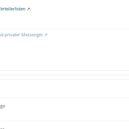
erteilerlisten
.
nd privater Messenger
ngo