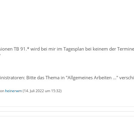
sionen TB 91.* wird bei mir im Tagesplan bei keinem der Termine
?
inistratoren: Bitte das Thema in "Allgemeines Arbeiten ..." versch
 von
heinerwm
(
14. Juli 2022 um 15:32
)