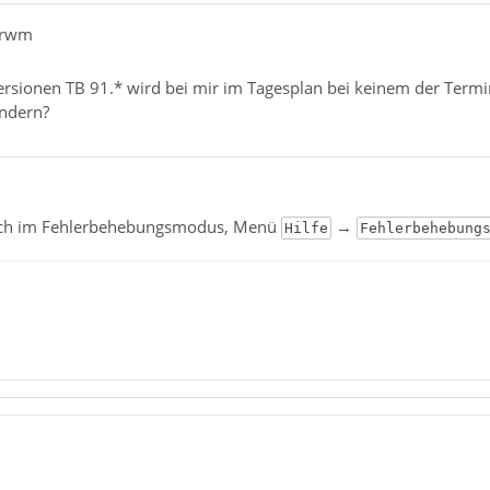
erwm
ersionen TB 91.* wird bei mir im Tagesplan bei keinem der Termin
ändern?
 auch im Fehlerbehebungsmodus, Menü
→
Hilfe
Fehlerbehebung