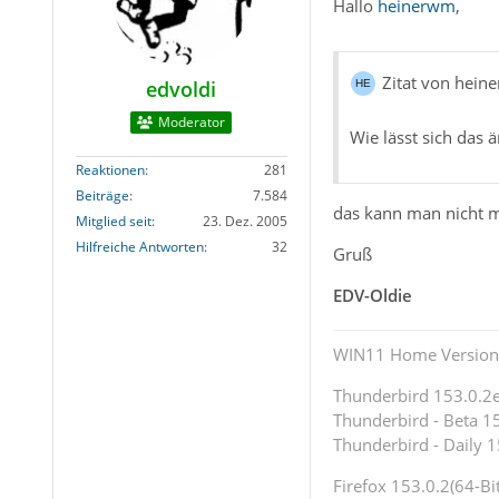
Hallo
heinerwm
,
Zitat von hein
edvoldi
Moderator
Wie lässt sich das 
Reaktionen
281
Beiträge
7.584
das kann man nicht m
Mitglied seit
23. Dez. 2005
Hilfreiche Antworten
32
Gruß
EDV-Oldie
WIN11 Home Version 
Thunderbird 153.0.2es
Thunderbird - Beta 15
Thunderbird - Daily 1
Firefox 153.0.2(64-Bit