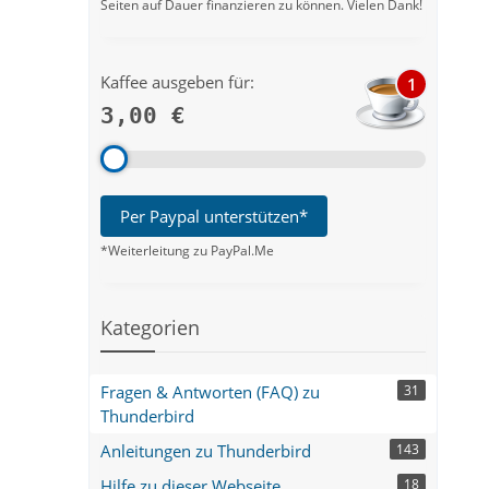
Seiten auf Dauer finanzieren zu können. Vielen Dank!
Kaffee ausgeben für:
1
3,00 €
Per Paypal unterstützen*
*Weiterleitung zu PayPal.Me
Kategorien
Fragen & Antworten (FAQ) zu
31
Thunderbird
Anleitungen zu Thunderbird
143
Hilfe zu dieser Webseite
18