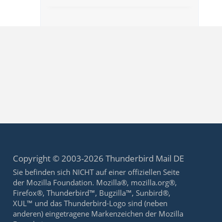
Copyright © 2003-2026 Thunderbird Mail DE
Sie befinden sich NICHT auf einer offiziellen Seite
der Mozilla Foundation. Mozilla®, mozilla.org®,
Firefox®, Thunderbird™, Bugzilla™, Sunbird®,
XUL™ und das Thunderbird-Logo sind (neben
anderen) eingetragene Markenzeichen der Mozilla