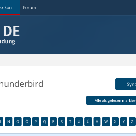
exikon
Forum
Thunderbird
Syn
Alle als gelesen markie
M
N
O
Ö
P
Q
R
S
T
U
Ü
V
W
X
Y
Z