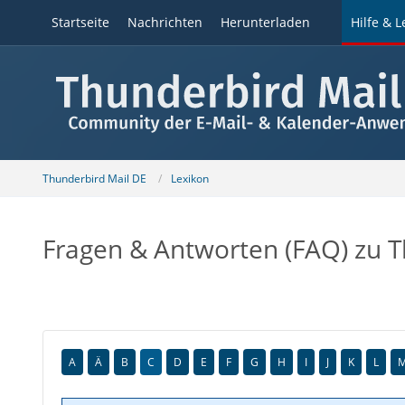
Startseite
Nachrichten
Herunterladen
Hilfe & L
Thunderbird Mail DE
Lexikon
Fragen & Antworten (FAQ) zu 
A
Ä
B
C
D
E
F
G
H
I
J
K
L