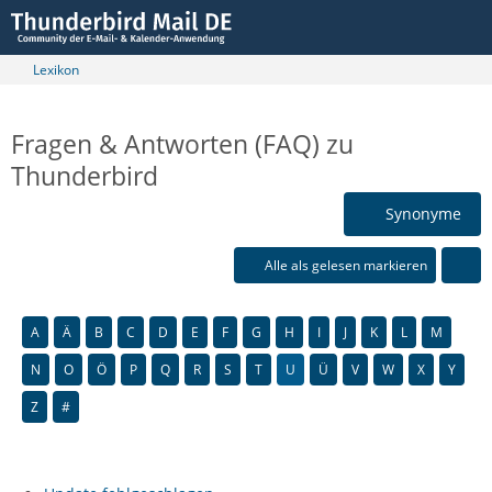
Lexikon
Fragen & Antworten (FAQ) zu
Thunderbird
Synonyme
Alle als gelesen markieren
A
Ä
B
C
D
E
F
G
H
I
J
K
L
M
N
O
Ö
P
Q
R
S
T
U
Ü
V
W
X
Y
Z
#