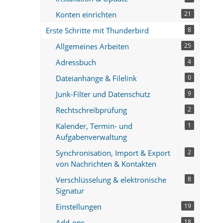
Konten einrichten
21
Erste Schritte mit Thunderbird
8
Allgemeines Arbeiten
25
Adressbuch
4
Dateianhänge & Filelink
0
Junk-Filter und Datenschutz
9
Rechtschreibprüfung
2
Kalender, Termin- und
1
Aufgabenverwaltung
Synchronisation, Import & Export
2
von Nachrichten & Kontakten
Verschlüsselung & elektronische
8
Signatur
Einstellungen
19
Add-ons
18