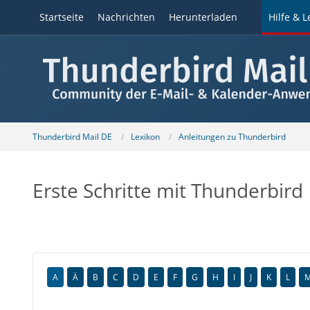
Startseite
Nachrichten
Herunterladen
Hilfe & L
Thunderbird Mail DE
Lexikon
Anleitungen zu Thunderbird
Erste Schritte mit Thunderbird
A
Ä
B
C
D
E
F
G
H
I
J
K
L