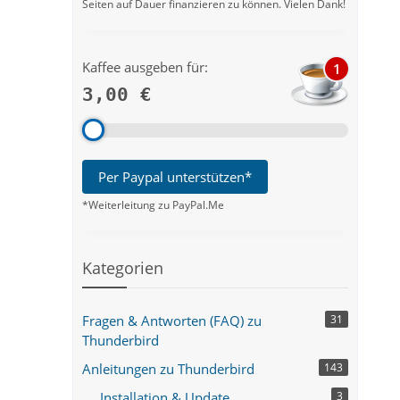
Seiten auf Dauer finanzieren zu können. Vielen Dank!
Kaffee ausgeben für:
1
3,00 €
Per Paypal unterstützen*
*Weiterleitung zu PayPal.Me
Kategorien
Fragen & Antworten (FAQ) zu
31
Thunderbird
Anleitungen zu Thunderbird
143
Installation & Update
3