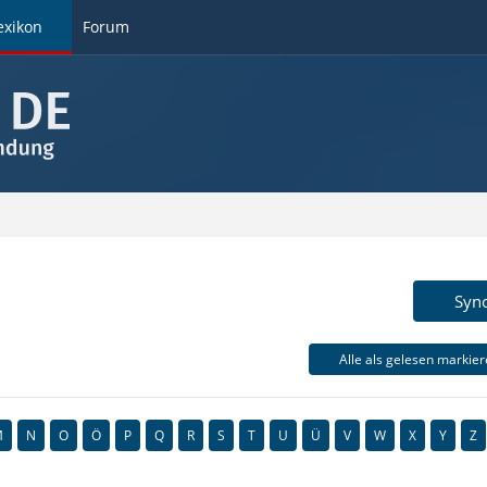
exikon
Forum
Syn
Alle als gelesen markie
M
N
O
Ö
P
Q
R
S
T
U
Ü
V
W
X
Y
Z