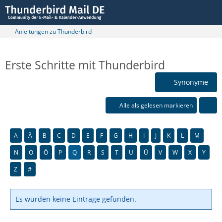
Anleitungen zu Thunderbird
Erste Schritte mit Thunderbird
Synonyme
Alle als gelesen markieren
A
Ä
B
C
D
E
F
G
H
I
J
K
L
M
N
O
Ö
P
Q
R
S
T
U
Ü
V
W
X
Y
Z
#
Es wurden keine Einträge gefunden.