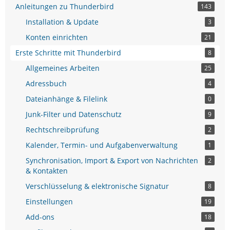
Anleitungen zu Thunderbird
143
Installation & Update
3
Konten einrichten
21
Erste Schritte mit Thunderbird
8
Allgemeines Arbeiten
25
Adressbuch
4
Dateianhänge & Filelink
0
Junk-Filter und Datenschutz
9
Rechtschreibprüfung
2
Kalender, Termin- und Aufgabenverwaltung
1
Synchronisation, Import & Export von Nachrichten
2
& Kontakten
Verschlüsselung & elektronische Signatur
8
Einstellungen
19
Add-ons
18