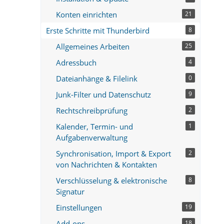
Konten einrichten
21
Erste Schritte mit Thunderbird
8
Allgemeines Arbeiten
25
Adressbuch
4
Dateianhänge & Filelink
0
Junk-Filter und Datenschutz
9
Rechtschreibprüfung
2
Kalender, Termin- und
1
Aufgabenverwaltung
Synchronisation, Import & Export
2
von Nachrichten & Kontakten
Verschlüsselung & elektronische
8
Signatur
Einstellungen
19
Add-ons
18