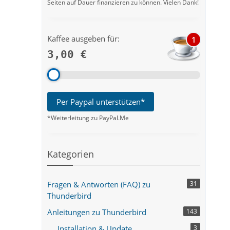
Seiten auf Dauer finanzieren zu können. Vielen Dank!
Kaffee ausgeben für:
1
3,00 €
Per Paypal unterstützen*
*Weiterleitung zu PayPal.Me
Kategorien
Fragen & Antworten (FAQ) zu
31
Thunderbird
Anleitungen zu Thunderbird
143
Installation & Update
3