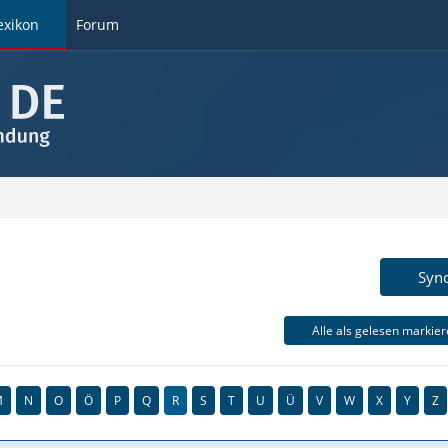
exikon
Forum
Syn
Alle als gelesen markie
M
N
O
Ö
P
Q
R
S
T
U
Ü
V
W
X
Y
Z