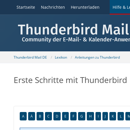
Startseite
Nachrichten
Herunterladen
Hilfe & L
Thunderbird Mail DE
Lexikon
Anleitungen zu Thunderbird
Erste Schritte mit Thunderbird
A
Ä
B
C
D
E
F
G
H
I
J
K
L