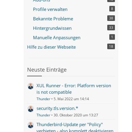
Profile verwalten
8
Bekannte Probleme
38
Hintergrundwissen
33
Manuelle Anpassungen
1
Hilfe zu dieser Webseite
18
Neuste Einträge
XUL Runner - Error: Platform version
is not compatible
Thunder
5. Mai 2022 um 14:14
security.tls.version.*
Thunder
30. Oktober 2020 um 13:27
Thunderbird-Update per "Policy"
verbieten - also komplett deaktivieren