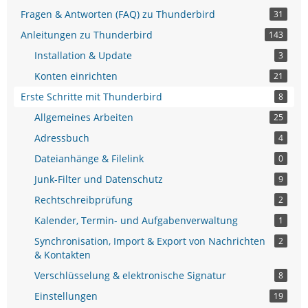
Fragen & Antworten (FAQ) zu Thunderbird
31
Anleitungen zu Thunderbird
143
Installation & Update
3
Konten einrichten
21
Erste Schritte mit Thunderbird
8
Allgemeines Arbeiten
25
Adressbuch
4
Dateianhänge & Filelink
0
Junk-Filter und Datenschutz
9
Rechtschreibprüfung
2
Kalender, Termin- und Aufgabenverwaltung
1
Synchronisation, Import & Export von Nachrichten
2
& Kontakten
Verschlüsselung & elektronische Signatur
8
Einstellungen
19