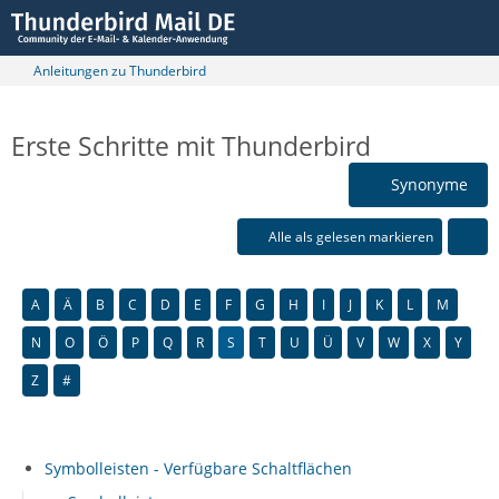
Anleitungen zu Thunderbird
Erste Schritte mit Thunderbird
Synonyme
Alle als gelesen markieren
A
Ä
B
C
D
E
F
G
H
I
J
K
L
M
N
O
Ö
P
Q
R
S
T
U
Ü
V
W
X
Y
Z
#
Symbolleisten - Verfügbare Schaltflächen