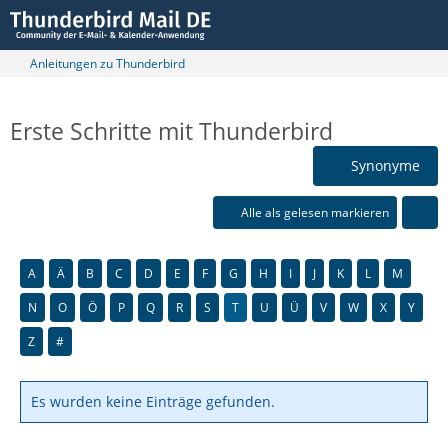
Anleitungen zu Thunderbird
Erste Schritte mit Thunderbird
Synonyme
Alle als gelesen markieren
A
Ä
B
C
D
E
F
G
H
I
J
K
L
M
N
O
Ö
P
Q
R
S
T
U
Ü
V
W
X
Y
Z
#
Es wurden keine Einträge gefunden.