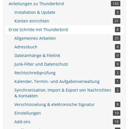
Anleitungen zu Thunderbird
143
Installation & Update
3
Konten einrichten
21
Erste Schritte mit Thunderbird
8
Allgemeines Arbeiten
25
Adressbuch
4
Dateianhänge & Filelink
0
Junk-Filter und Datenschutz
9
Rechtschreibprüfung
2
Kalender, Termin- und Aufgabenverwaltung
1
Synchronisation, Import & Export von Nachrichten
2
& Kontakten
Verschlüsselung & elektronische Signatur
8
Einstellungen
19
Add-ons
18