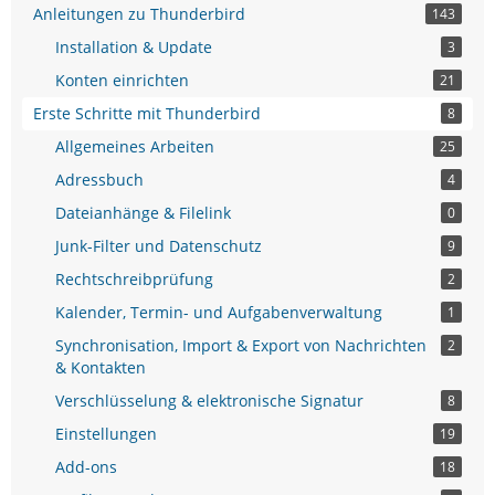
Anleitungen zu Thunderbird
143
Installation & Update
3
Konten einrichten
21
Erste Schritte mit Thunderbird
8
Allgemeines Arbeiten
25
Adressbuch
4
Dateianhänge & Filelink
0
Junk-Filter und Datenschutz
9
Rechtschreibprüfung
2
Kalender, Termin- und Aufgabenverwaltung
1
Synchronisation, Import & Export von Nachrichten
2
& Kontakten
Verschlüsselung & elektronische Signatur
8
Einstellungen
19
Add-ons
18