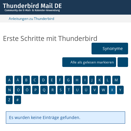
Anleitungen zu Thunderbird
Erste Schritte mit Thunderbird
Synonyme
Alle als gelesen markieren
A
Ä
B
C
D
E
F
G
H
I
J
K
L
M
N
O
Ö
P
Q
R
S
T
U
Ü
V
W
X
Y
Z
#
Es wurden keine Einträge gefunden.