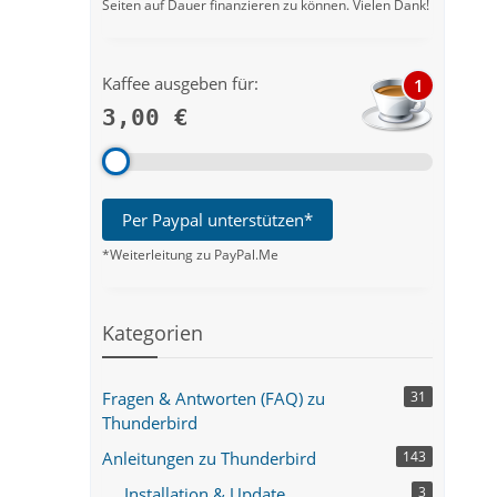
Seiten auf Dauer finanzieren zu können. Vielen Dank!
Kaffee ausgeben für:
1
3,00 €
Per Paypal unterstützen*
*Weiterleitung zu PayPal.Me
Kategorien
Fragen & Antworten (FAQ) zu
31
Thunderbird
Anleitungen zu Thunderbird
143
Installation & Update
3