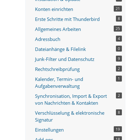
Konten einrichten
21
Erste Schritte mit Thunderbird
8
Allgemeines Arbeiten
25
Adressbuch
4
Dateianhänge & Filelink
0
Junk-Filter und Datenschutz
9
Rechtschreibprüfung
2
Kalender, Termin- und
1
Aufgabenverwaltung
Synchronisation, Import & Export
2
von Nachrichten & Kontakten
Verschlüsselung & elektronische
8
Signatur
Einstellungen
19
Add-ons
18