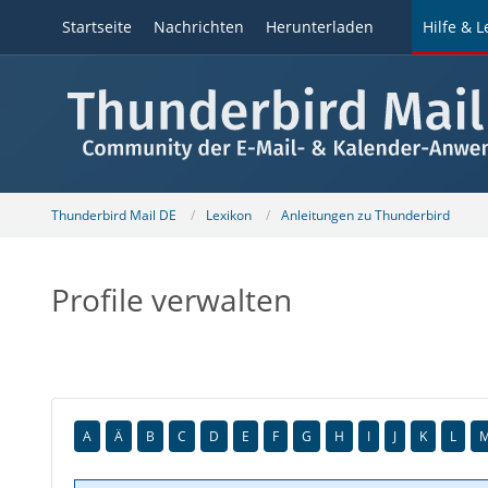
Startseite
Nachrichten
Herunterladen
Hilfe & L
Thunderbird Mail DE
Lexikon
Anleitungen zu Thunderbird
Profile verwalten
A
Ä
B
C
D
E
F
G
H
I
J
K
L