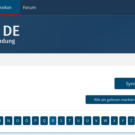
exikon
Forum
Syn
Alle als gelesen markie
M
N
O
Ö
P
Q
R
S
T
U
Ü
V
W
X
Y
Z