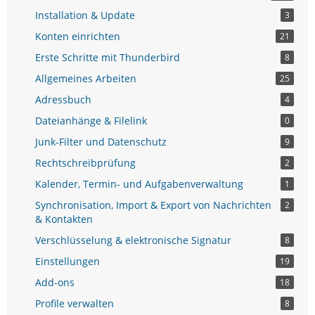
Installation & Update
3
Konten einrichten
21
Erste Schritte mit Thunderbird
8
Allgemeines Arbeiten
25
Adressbuch
4
Dateianhänge & Filelink
0
Junk-Filter und Datenschutz
9
Rechtschreibprüfung
2
Kalender, Termin- und Aufgabenverwaltung
1
Synchronisation, Import & Export von Nachrichten
2
& Kontakten
Verschlüsselung & elektronische Signatur
8
Einstellungen
19
Add-ons
18
Profile verwalten
8