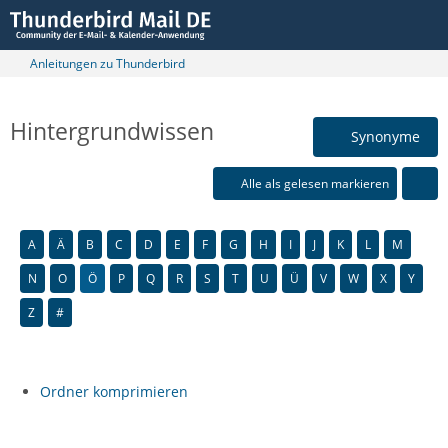
Anleitungen zu Thunderbird
Hintergrundwissen
Synonyme
Alle als gelesen markieren
A
Ä
B
C
D
E
F
G
H
I
J
K
L
M
N
O
Ö
P
Q
R
S
T
U
Ü
V
W
X
Y
Z
#
Ordner komprimieren