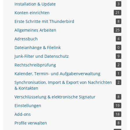
Installation & Update
3
Konten einrichten
21
Erste Schritte mit Thunderbird
8
Allgemeines Arbeiten
25
Adressbuch
4
Dateianhänge & Filelink
0
Junk-Filter und Datenschutz
9
Rechtschreibprüfung
2
Kalender, Termin- und Aufgabenverwaltung
1
Synchronisation, Import & Export von Nachrichten
2
& Kontakten
Verschlüsselung & elektronische Signatur
8
Einstellungen
19
Add-ons
18
Profile verwalten
8