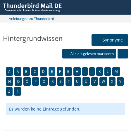
Anleitungen zu Thunderbird
Hintergrundwissen
Synonyme
Alle als gelesen markieren
A
Ä
B
C
D
E
F
G
H
I
J
K
L
M
N
O
Ö
P
Q
R
S
T
U
Ü
V
W
X
Y
Z
#
Es wurden keine Einträge gefunden.