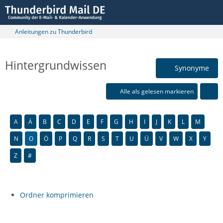
Anleitungen zu Thunderbird
Hintergrundwissen
Synonyme
Alle als gelesen markieren
A
Ä
B
C
D
E
F
G
H
I
J
K
L
M
N
O
Ö
P
Q
R
S
T
U
Ü
V
W
X
Y
Z
#
Ordner komprimieren