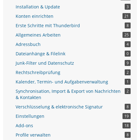
Installation & Update
3
Konten einrichten
21
Erste Schritte mit Thunderbird
8
Allgemeines Arbeiten
25
Adressbuch
4
Dateianhänge & Filelink
0
Junk-Filter und Datenschutz
9
Rechtschreibprüfung
2
Kalender, Termin- und Aufgabenverwaltung
1
Synchronisation, Import & Export von Nachrichten
2
& Kontakten
Verschlüsselung & elektronische Signatur
8
Einstellungen
19
Add-ons
18
Profile verwalten
8