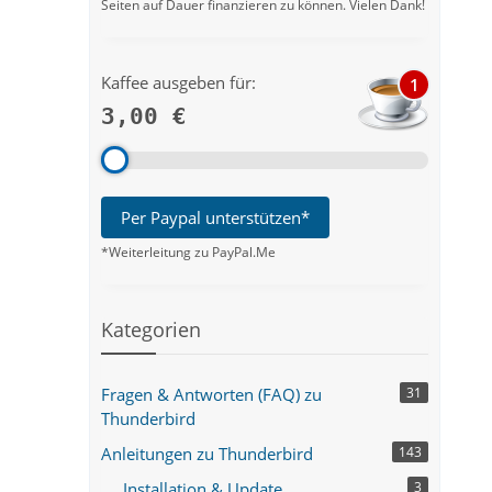
Seiten auf Dauer finanzieren zu können. Vielen Dank!
Kaffee ausgeben für:
1
3,00 €
Per Paypal unterstützen*
*Weiterleitung zu PayPal.Me
Kategorien
Fragen & Antworten (FAQ) zu
31
Thunderbird
Anleitungen zu Thunderbird
143
Installation & Update
3