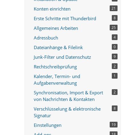
Konten einrichten
21
Erste Schritte mit Thunderbird
8
Allgemeines Arbeiten
25
Adressbuch
4
Dateianhänge & Filelink
0
Junk-Filter und Datenschutz
9
Rechtschreibprüfung
2
Kalender, Termin- und
1
Aufgabenverwaltung
Synchronisation, Import & Export
2
von Nachrichten & Kontakten
Verschlüsselung & elektronische
8
Signatur
Einstellungen
19
Add-ons
18