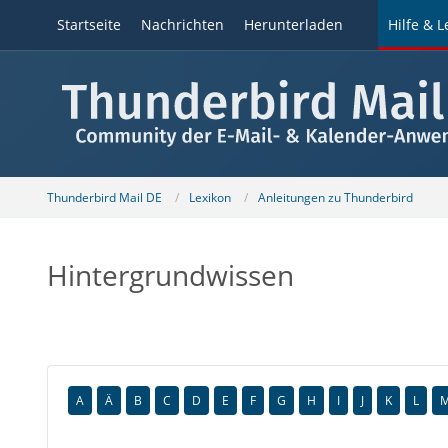
Startseite
Nachrichten
Herunterladen
Hilfe & L
Thunderbird Mail DE
Lexikon
Anleitungen zu Thunderbird
Hintergrundwissen
A
Ä
B
C
D
E
F
G
H
I
J
K
L