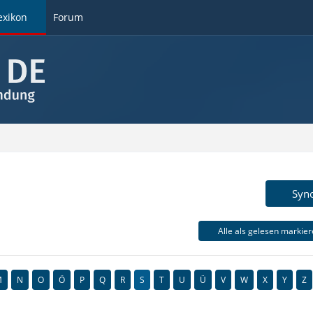
exikon
Forum
Syn
Alle als gelesen markie
M
N
O
Ö
P
Q
R
S
T
U
Ü
V
W
X
Y
Z