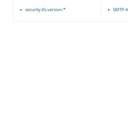
security.tls.version.*
SMTP-Au