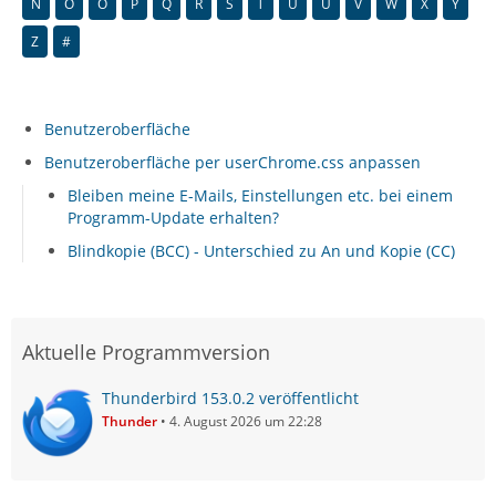
N
O
Ö
P
Q
R
S
T
U
Ü
V
W
X
Y
Z
#
Benutzeroberfläche
Benutzeroberfläche per userChrome.css anpassen
Bleiben meine E-Mails, Einstellungen etc. bei einem
Programm-Update erhalten?
Blindkopie (BCC) - Unterschied zu An und Kopie (CC)
Aktuelle Programmversion
Thunderbird 153.0.2 veröffentlicht
Thunder
4. August 2026 um 22:28