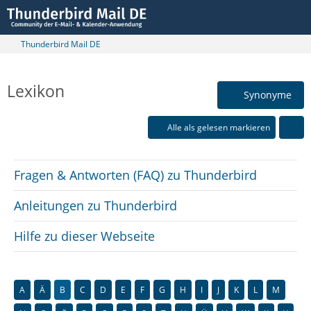
Thunderbird Mail DE
Lexikon
Synonyme
Alle als gelesen markieren
Fragen & Antworten (FAQ) zu Thunderbird
Anleitungen zu Thunderbird
Hilfe zu dieser Webseite
A
Ä
B
C
D
E
F
G
H
I
J
K
L
M