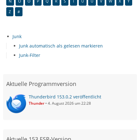
N
O
Ö
P
Q
R
S
T
U
Ü
V
W
X
Y
Z
#
Junk
Junk automatisch als gelesen markieren
Junk-Filter
Aktuelle Programmversion
Thunderbird 153.0.2 veröffentlicht
Thunder
4. August 2026 um 22:28
Aktuelle 153 ESR-Version