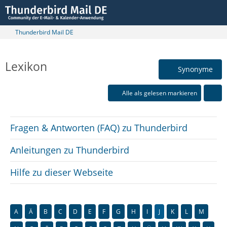
Thunderbird Mail DE
Lexikon
Synonyme
Alle als gelesen markieren
Fragen & Antworten (FAQ) zu Thunderbird
Anleitungen zu Thunderbird
Hilfe zu dieser Webseite
A
Ä
B
C
D
E
F
G
H
I
J
K
L
M