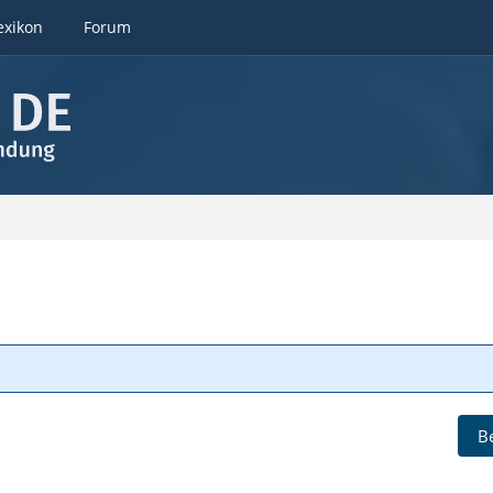
exikon
Forum
B