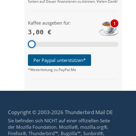
Seiten auf Dauer finanzieren zu können. Vielen Dank!
Kaffee ausgeben für:
1
3,00 €
Per Paypal unterstützen*
*Weiterleitung zu PayPal.Me
Copyright © 2003-2026 Thunderbird Mail DE
Sie befinden sich NICHT auf einer offiziellen Seite
der Mozilla Foundation. Mozilla®, mozilla.org®,
Firefox®, Thunderbird™, Bugzilla™, Sunbird®,