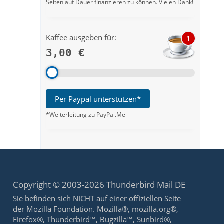
Seiten auf Dauer finanzieren zu können. Vielen Dank!
Kaffee ausgeben für:
1
3,00 €
Per Paypal unterstützen*
*Weiterleitung zu PayPal.Me
Copyright © 2003-2026 Thunderbird Mail DE
Sie befinden sich NICHT auf einer offiziellen Seite
der Mozilla Foundation. Mozilla®, mozilla.org®,
Firefox®, Thunderbird™, Bugzilla™, Sunbird®,