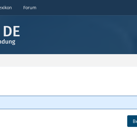
exikon
Forum
B