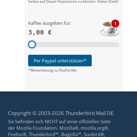
Seiten auf Dauer finanzieren zu können. Vielen Dank!
Kaffee ausgeben für:
1
3,00 €
Per Paypal unterstützen*
*Weiterleitung zu PayPal.Me
Copyright © 2003-2026 Thunderbird Mail DE
Sie befinden sich NICHT auf einer offiziellen Seite
der Mozilla Foundation. Mozilla®, mozilla.org®,
Firefox®, Thunderbird™, Bugzilla™, Sunbird®,