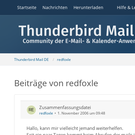
Startseite
Nachrichten
Herunterladen
Hilfe & L
Thunderbird Mail DE
redfoxle
Beiträge von redfoxle
Zusammenfassungsdatei
redfoxle
1. November 2006 um 09:48
Hallo, kann mir vielleicht jemand weiterhelfen.
Seit ein paar Tagen kommt beim Abrufen der mails 