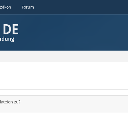
exikon
Forum
dateien zu?