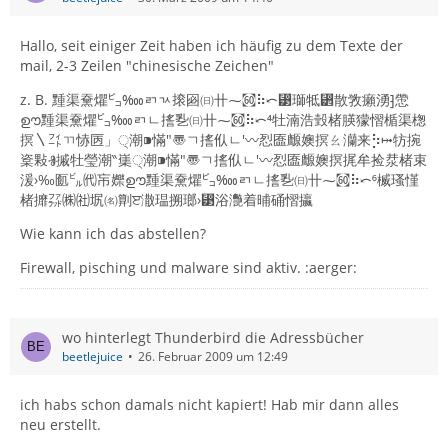
Hallo, seit einiger Zeit haben ich häufig zu dem Texte der
mail, 2-3 Zeilen "chinesische Zeichen"
z. B. 䵯渠䵡爠㌰‱ㄺㄳ㨰㘠㈰〹⁓㉍⠷⤺⁳瑡牴⁲散敩癩湧⁆慸
ഊ䵯渠䵡爠㌰‱ㄺㄴ㨱㐠㈰〹⁓㉍⠷⤺⁴牡湳浩瑴楮朠獴慴楯渠楤
㨠〵㌳ㄲ㤸㔷」੍潮⁍慲″〠ㄱ㨱㐺ㄴ′〰㤠匲䴨㜩㨠ㄠ灡来⡳⤠牥捥
楶敤Ⱐ摵牡瑩潮‶㠍੍潮⁍慲″〠ㄱ㨱㐺ㄴ′〰㤠匲䴨㜩㨠捤牟捡汬楮束
湲›‰㔳㌱㈹㠵㜰ഊ䵯渠䵡爠㌰‱ㄺㄴ㨱㐠㈰〹⁓㉍⠷⤺⁶楲瑵慬⁬
楮攠㌲㈱㈳㘲㈴㔍ੲ潵瑥搠瑯›⁳浴灧着晡硧慴攍
Wie kann ich das abstellen?
Firewall, pisching und malware sind aktiv. :aerger:
wo hinterlegt Thunderbird die Adressbücher
beetlejuice
26. Februar 2009 um 12:49
ich habs schon damals nicht kapiert! Hab mir dann alles
neu erstellt.