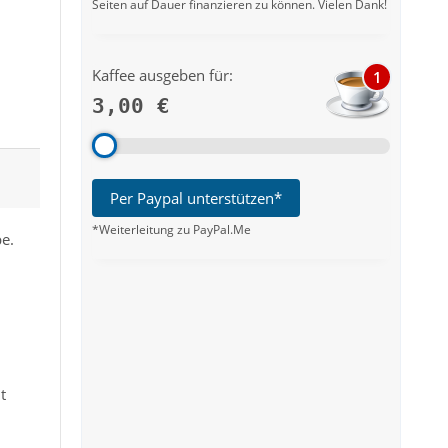
Seiten auf Dauer finanzieren zu können. Vielen Dank!
Kaffee ausgeben für:
1
3,00 €
Per Paypal unterstützen*
*Weiterleitung zu PayPal.Me
be.
t