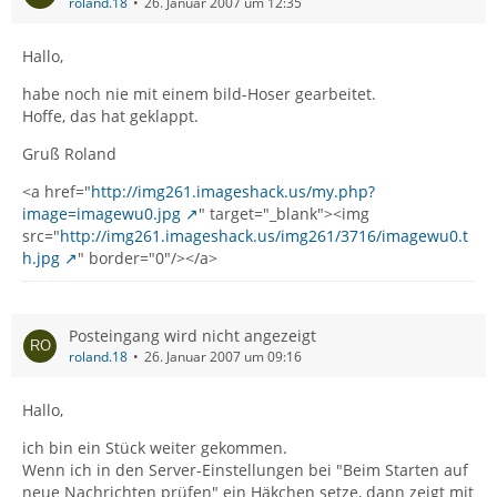
roland.18
26. Januar 2007 um 12:35
Hallo,
habe noch nie mit einem bild-Hoser gearbeitet.
Hoffe, das hat geklappt.
Gruß Roland
<a href="
http://img261.imageshack.us/my.php?
image=imagewu0.jpg
" target="_blank"><img
src="
http://img261.imageshack.us/img261/3716/imagewu0.t
h.jpg
" border="0"/></a>
Posteingang wird nicht angezeigt
roland.18
26. Januar 2007 um 09:16
Hallo,
ich bin ein Stück weiter gekommen.
Wenn ich in den Server-Einstellungen bei "Beim Starten auf
neue Nachrichten prüfen" ein Häkchen setze, dann zeigt mit