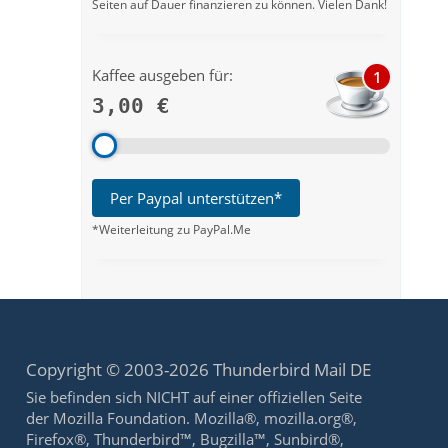
Seiten auf Dauer finanzieren zu können. Vielen Dank!
Kaffee ausgeben für:
1
3,00 €
Per Paypal unterstützen*
*Weiterleitung zu PayPal.Me
Copyright © 2003-2026 Thunderbird Mail DE
Sie befinden sich NICHT auf einer offiziellen Seite
der Mozilla Foundation. Mozilla®, mozilla.org®,
Firefox®, Thunderbird™, Bugzilla™, Sunbird®,