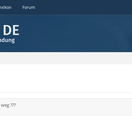
exikon
Forum
 weg ???