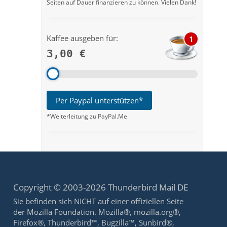
Seiten auf Dauer finanzieren zu können. Vielen Dank!
Kaffee ausgeben für:
1
3,00 €
Per Paypal unterstützen*
*Weiterleitung zu PayPal.Me
Copyright © 2003-2026 Thunderbird Mail DE
Sie befinden sich NICHT auf einer offiziellen Seite
der Mozilla Foundation. Mozilla®, mozilla.org®,
Firefox®, Thunderbird™, Bugzilla™, Sunbird®,