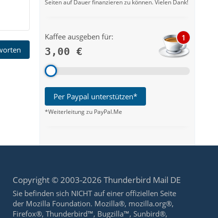
Seiten auf Dauer finanzieren zu können. Vielen Dank!
Kaffee ausgeben für:
1
tworten
3,00 €
Per Paypal unterstützen*
*Weiterleitung zu PayPal.Me
Copyright © 2003-2026 Thunderbird Mail DE
Sie befinden sich NICHT auf einer offiziellen Seite
der Mozilla Foundation. Mozilla®, mozilla.org®,
Firefox®, Thunderbird™, Bugzilla™, Sunbird®,