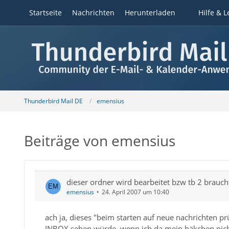
Startseite
Nachrichten
Herunterladen
Hilfe & L
Thunderbird Mail DE
emensius
Beiträge von emensius
dieser ordner wird bearbeitet bzw tb 2 brauch
emensius
24. April 2007 um 10:40
ach ja, dieses "beim starten auf neue nachrichten prü
INBOX sehen würde, wenn ich da mein häkchen nicht