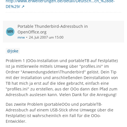
http://www.erweiterungen.de/detail/Deutsch…ch_%28de-
DE%29/
Portable Thunderbird-Adressbuch in
OpenOffice.org
mrw
24. Juli 2007 um 15:00
Joke
Problem 1 (OOo-Installation und portableTB auf Festplatte)
ist ja mittlerweile mittels Umweg über "profiles.ini" im
Ordner "Anwendungsdeten\Thunderbird" gelöst. Dein Tip
mit der Installation und anschließenden Deinstallation von
TB hat mich ja erst auf die Idee gebracht, einfach eine
"profiles.ini" zu erstellen, aus der OOo dann den Pfad zum
Adressbuch auslesen kann. Vielen Dank für die Anregung!
Das zweite Problem (portableOOo und portableTB-
Adressbuch auf einem USB-Stick ohne Umwege über die
Festplatte) ist wahrscheinlich ein Fall für die OOo-
Entwickler.