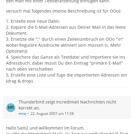
den man mit einer Textverarbeitung einfügen kann.
versuch mal folgendes (meine Beschreibung ist für OOo):
1. Erstelle eine neue Datei;
2. Kopiere die E-Mail-Adressen aus Deiner Mail in das leere
Dokument.
3. Ersetzte die ";" durch einen Zeilenumbruch (in OOo "\n"
wobei Reguläre Ausdrücke aktiviert sein müssen (s. Mehr
Optionen))
4. Speichere das Ganze als Textdatei und importiere sie ins
Adressbuch, dabei musst Du den Eintrag "primäre E-Mail"
nach oben verschieben
5. Erstelle eine Liste und füge die importierten Adressen ein
(drag & drop).
Thunderbird zeigt Incredimail Nachrichten nicht
korrekt an.
mrw
22. August 2007 um 11:58
Hallo Sam2 und willkommen im Forum,
es gibt die Möglichkeit Mails als Text (sie enthalten NUR Text