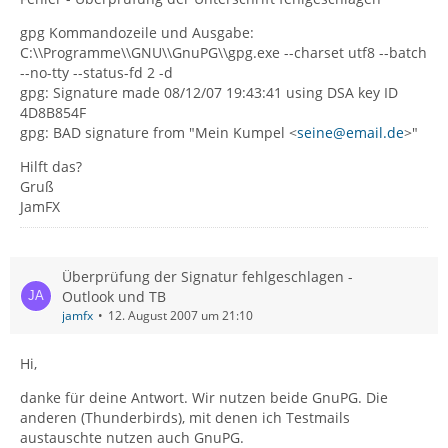
gpg Kommandozeile und Ausgabe:
C:\\Programme\\GNU\\GnuPG\\gpg.exe --charset utf8 --batch
--no-tty --status-fd 2 -d
gpg: Signature made 08/12/07 19:43:41 using DSA key ID
4D8B854F
gpg: BAD signature from "Mein Kumpel <
seine@email.de
>"
Hilft das?
Gruß
JamFX
Überprüfung der Signatur fehlgeschlagen -
Outlook und TB
jamfx
12. August 2007 um 21:10
Hi,
danke für deine Antwort. Wir nutzen beide GnuPG. Die
anderen (Thunderbirds), mit denen ich Testmails
austauschte nutzen auch GnuPG.