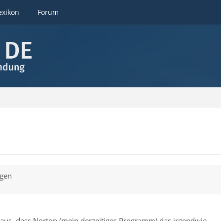
exikon
Forum
ngen
n aus, dass Norton (mein derzeitiges Programm) das irgendwie