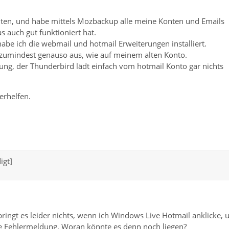
hten, und habe mittels Mozbackup alle meine Konten und Emails
 auch gut funktioniert hat.
be ich die webmail und hotmail Erweiterungen installiert.
eht zumindest genauso aus, wie auf meinem alten Konto.
ng, der Thunderbird lädt einfach vom hotmail Konto gar nichts
erhelfen.
igt]
bringt es leider nichts, wenn ich Windows Live Hotmail anklicke, 
e Fehlermeldung. Woran könnte es denn noch liegen?