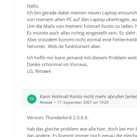
Hallo,
Ich bin gerade dabei meinen neuen Laptop einzuric
von meinem alten PC auf den Laptop übertragen, was
Um die Mails von meinem hotmail Konto zu laden, ha
Es müsste auch alles richtig eingestellt sein. Es si
Aber trotzdem kommt nicht einmal eine Fehlermeldu
herunter. Web.de funktioniert aber.
Ich hoffe mir kann jemand mit diesem Problem weit
Danke schonmal im Vorraus,
LG, Ninawe
Kann Hotmail Konto nicht mehr abrufen [erled
Ninawe
17. September 2007 um 19:29
Version: Thunderbird 2.0.0.6.
hab das gleiche problem wie alle hier, doch bei mir 
das ändere. Es kommt immer noch genau die gleich