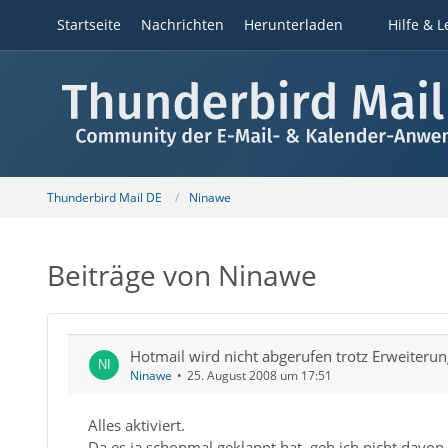
Startseite
Nachrichten
Herunterladen
Hilfe & L
Thunderbird Mail DE
Ninawe
Beiträge von Ninawe
Hotmail wird nicht abgerufen trotz Erweiteru
Ninawe
25. August 2008 um 17:51
Alles aktiviert.
Da es ja schonmal geklappt hat, geh ich nicht davo