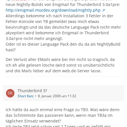
neue Nightly-Bulids von Enigmail für Thunderbird 3.0a1pre:
http://enigmail.mozdev.org/download/nightly.php
Allerdings bekomme ich nach Installation 3 Fehler in der
Fehler-Konsole von TB gemeldet (was mich etwas
beunruhigt) und da das deutsche Language Pack nicht mehr
akzeptiert wird bekomme ich Enigmail in Thunderbird
3.0a1pre nicht mehr angezigt.
Oder ist es dieser Language Pack den du da als NightlyBuild
hast?
Der Verlust aller EMails wäre bei mir nicht so tragisch, da
ich eh alle gelesen lösche (wird sonst so unübersichtlich)
und die Mails lieber auf dem web.de-Server lasse.
Thunderbird 3?
Short Katz
8. Januar 2008 um 11:32
Ich hätte da auch einmal eine Frage zu TB3. Was wäre denn
das Schlimmste das passieren kann, wenn man TB3a im
täglichen Einsatz verwendet?
Ich teste TB3 jetzt schon seit 2 Tagen und es gefällt mir