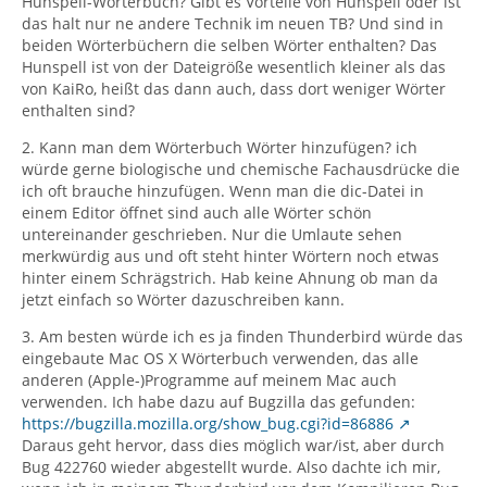
Hunspell-Wörterbuch? Gibt es Vorteile von Hunspell oder ist
das halt nur ne andere Technik im neuen TB? Und sind in
beiden Wörterbüchern die selben Wörter enthalten? Das
Hunspell ist von der Dateigröße wesentlich kleiner als das
von KaiRo, heißt das dann auch, dass dort weniger Wörter
enthalten sind?
2. Kann man dem Wörterbuch Wörter hinzufügen? ich
würde gerne biologische und chemische Fachausdrücke die
ich oft brauche hinzufügen. Wenn man die dic-Datei in
einem Editor öffnet sind auch alle Wörter schön
untereinander geschrieben. Nur die Umlaute sehen
merkwürdig aus und oft steht hinter Wörtern noch etwas
hinter einem Schrägstrich. Hab keine Ahnung ob man da
jetzt einfach so Wörter dazuschreiben kann.
3. Am besten würde ich es ja finden Thunderbird würde das
eingebaute Mac OS X Wörterbuch verwenden, das alle
anderen (Apple-)Programme auf meinem Mac auch
verwenden. Ich habe dazu auf Bugzilla das gefunden:
https://bugzilla.mozilla.org/show_bug.cgi?id=86886
Daraus geht hervor, dass dies möglich war/ist, aber durch
Bug 422760 wieder abgestellt wurde. Also dachte ich mir,