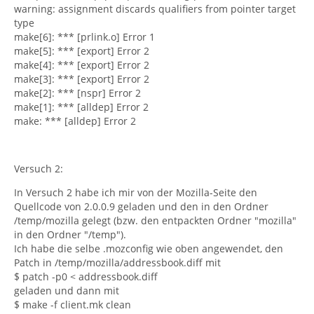
warning: assignment discards qualifiers from pointer target
type
make[6]: *** [prlink.o] Error 1
make[5]: *** [export] Error 2
make[4]: *** [export] Error 2
make[3]: *** [export] Error 2
make[2]: *** [nspr] Error 2
make[1]: *** [alldep] Error 2
make: *** [alldep] Error 2
Versuch 2:
In Versuch 2 habe ich mir von der Mozilla-Seite den
Quellcode von 2.0.0.9 geladen und den in den Ordner
/temp/mozilla gelegt (bzw. den entpackten Ordner "mozilla"
in den Ordner "/temp").
Ich habe die selbe .mozconfig wie oben angewendet, den
Patch in /temp/mozilla/addressbook.diff mit
$ patch -p0 < addressbook.diff
geladen und dann mit
$ make -f client.mk clean