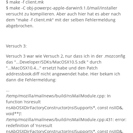
$ make -f client.mk
$ make -C obj-powerpc-apple-darwin9.1.0/mail/installer
versucht zu kompilieren. Aber auch hier hat es aber nach
dem "make -f client.mk" mit der selben Fehlermeldung
abgebrochen.
Versuch 3:
Versuch 3 war wie Versuch 2, nur dass ich in der .mozconfig
das "...Developer/SDKs/MacOSX10.5.sdk " durch
"...MacOSX10.4..." ersetzt habe und den Patch
addressbook.diff nicht angewendet habe. Hier bekam ich
dann die Fehlermeldung:
...
/temp/mozilla/mailnews/build/nsMailModule.cpp: In
function ‘nsresult
nsAbOSXDirFactoryConstructor(nsISupports*, const nsIID&,
void**)’:
/temp/mozilla/mailnews/build/nsMailModule.cpp:431: error:
redefinition of ‘nsresult
nsAbOSXDirFactoryConstructor(nsISupports*, const nsIID&,