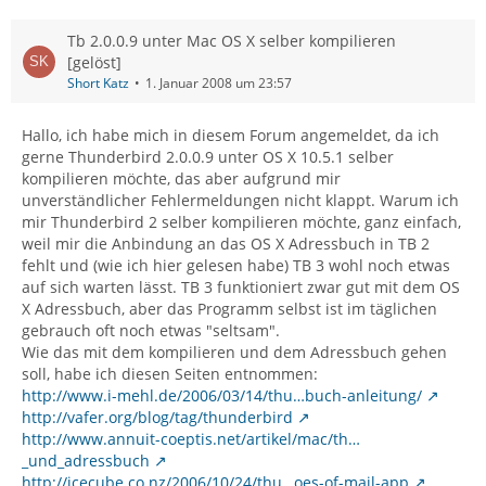
Tb 2.0.0.9 unter Mac OS X selber kompilieren
[gelöst]
Short Katz
1. Januar 2008 um 23:57
Hallo, ich habe mich in diesem Forum angemeldet, da ich
gerne Thunderbird 2.0.0.9 unter OS X 10.5.1 selber
kompilieren möchte, das aber aufgrund mir
unverständlicher Fehlermeldungen nicht klappt. Warum ich
mir Thunderbird 2 selber kompilieren möchte, ganz einfach,
weil mir die Anbindung an das OS X Adressbuch in TB 2
fehlt und (wie ich hier gelesen habe) TB 3 wohl noch etwas
auf sich warten lässt. TB 3 funktioniert zwar gut mit dem OS
X Adressbuch, aber das Programm selbst ist im täglichen
gebrauch oft noch etwas "seltsam".
Wie das mit dem kompilieren und dem Adressbuch gehen
soll, habe ich diesen Seiten entnommen:
http://www.i-mehl.de/2006/03/14/thu…buch-anleitung/
http://vafer.org/blog/tag/thunderbird
http://www.annuit-coeptis.net/artikel/mac/th…
_und_adressbuch
http://icecube.co.nz/2006/10/24/thu…oes-of-mail-app