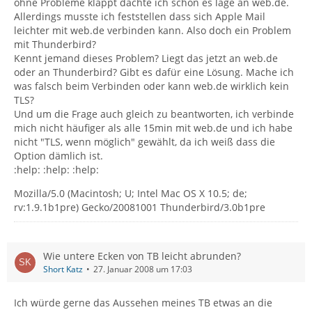
ohne Probleme klappt dachte ich schon es läge an web.de.
Allerdings musste ich feststellen dass sich Apple Mail
leichter mit web.de verbinden kann. Also doch ein Problem
mit Thunderbird?
Kennt jemand dieses Problem? Liegt das jetzt an web.de
oder an Thunderbird? Gibt es dafür eine Lösung. Mache ich
was falsch beim Verbinden oder kann web.de wirklich kein
TLS?
Und um die Frage auch gleich zu beantworten, ich verbinde
mich nicht häufiger als alle 15min mit web.de und ich habe
nicht "TLS, wenn möglich" gewählt, da ich weiß dass die
Option dämlich ist.
:help: :help: :help:
Mozilla/5.0 (Macintosh; U; Intel Mac OS X 10.5; de;
rv:1.9.1b1pre) Gecko/20081001 Thunderbird/3.0b1pre
Wie untere Ecken von TB leicht abrunden?
Short Katz
27. Januar 2008 um 17:03
Ich würde gerne das Aussehen meines TB etwas an die