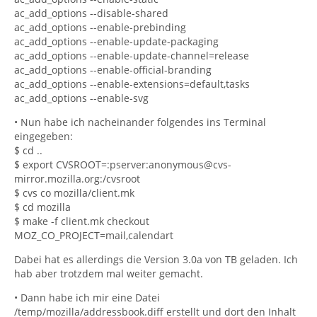
ac_add_options --disable-shared
ac_add_options --enable-prebinding
ac_add_options --enable-update-packaging
ac_add_options --enable-update-channel=release
ac_add_options --enable-official-branding
ac_add_options --enable-extensions=default,tasks
ac_add_options --enable-svg
• Nun habe ich nacheinander folgendes ins Terminal
eingegeben:
$ cd ..
$ export CVSROOT=:pserver:anonymous@cvs-
mirror.mozilla.org:/cvsroot
$ cvs co mozilla/client.mk
$ cd mozilla
$ make -f client.mk checkout
MOZ_CO_PROJECT=mail,calendart
Dabei hat es allerdings die Version 3.0a von TB geladen. Ich
hab aber trotzdem mal weiter gemacht.
• Dann habe ich mir eine Datei
/temp/mozilla/addressbook.diff erstellt und dort den Inhalt