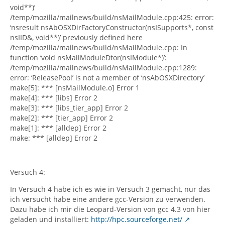
void**)’
/temp/mozilla/mailnews/build/nsMailModule.cpp:425: error:
‘nsresult nsAbOSXDirFactoryConstructor(nsISupports*, const
nsIID&, void**)’ previously defined here
/temp/mozilla/mailnews/build/nsMailModule.cpp: In
function ‘void nsMailModuleDtor(nsIModule*)’:
/temp/mozilla/mailnews/build/nsMailModule.cpp:1289:
error: ‘ReleasePool’ is not a member of ‘nsAbOSXDirectory’
make[5]: *** [nsMailModule.o] Error 1
make[4]: *** [libs] Error 2
make[3]: *** [libs_tier_app] Error 2
make[2]: *** [tier_app] Error 2
make[1]: *** [alldep] Error 2
make: *** [alldep] Error 2
Versuch 4:
In Versuch 4 habe ich es wie in Versuch 3 gemacht, nur das
ich versucht habe eine andere gcc-Version zu verwenden.
Dazu habe ich mir die Leopard-Version von gcc 4.3 von hier
geladen und installiert:
http://hpc.sourceforge.net/