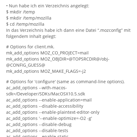
• Nun habe ich ein Verzeichnis angelegt:
$ mkdir /temp
$ mkdir /temp/mozilla
$ cd /temp/mozilla
In das Verzeichnis habe ich dann eine Datei “.mozconfig” mit
folgendem Inhalt gelegt:
# Options for client.mk.
mk_add_options MOZ_CO_PROJECT=mail
mk_add_options MOZ_OBJDIR=@TOPSRCDIR@/obj-
@CONFIG_GUESS@
mk_add_options MOZ_MAKE_FLAGS=-j2
# Options for 'configure' (same as command-line options).
ac_add_options --with-macos-
sdk=/Developer/SDKs/MacOSX10.5.sdk
ac_add_options --enable-application=mail
ac_add_options --disable-accessibility
ac_add_options --enable-plaintext-editor-only
ac_add_options '--enable-optimize=-O2 -g'
ac_add_options --disable-debug
ac_add_options --disable-tests
ac_add_options --enable-static