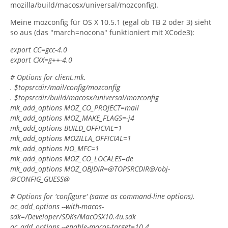
mozilla/build/macosx/universal/mozconfig).
Meine mozconfig für OS X 10.5.1 (egal ob TB 2 oder 3) sieht
so aus (das "march=nocona" funktioniert mit XCode3):
export CC=gcc-4.0
export CXX=g++-4.0
# Options for client.mk.
. $topsrcdir/mail/config/mozconfig
. $topsrcdir/build/macosx/universal/mozconfig
mk_add_options MOZ_CO_PROJECT=mail
mk_add_options MOZ_MAKE_FLAGS=-j4
mk_add_options BUILD_OFFICIAL=1
mk_add_options MOZILLA_OFFICIAL=1
mk_add_options NO_MFC=1
mk_add_options MOZ_CO_LOCALES=de
mk_add_options MOZ_OBJDIR=@TOPSRCDIR@/obj-
@CONFIG_GUESS@
# Options for 'configure' (same as command-line options).
ac_add_options --with-macos-
sdk=/Developer/SDKs/MacOSX10.4u.sdk
ac_add_options --enable-macos-target=10.4