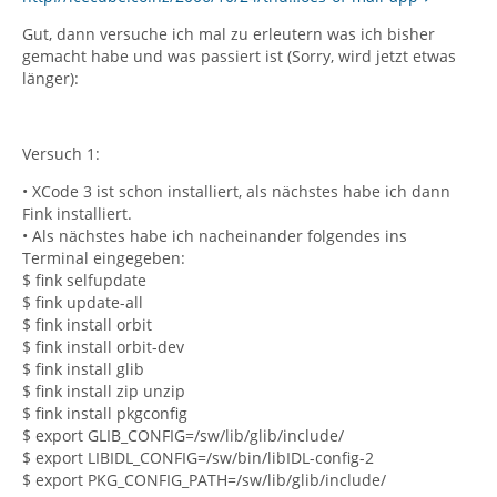
Gut, dann versuche ich mal zu erleutern was ich bisher
gemacht habe und was passiert ist (Sorry, wird jetzt etwas
länger):
Versuch 1:
• XCode 3 ist schon installiert, als nächstes habe ich dann
Fink installiert.
• Als nächstes habe ich nacheinander folgendes ins
Terminal eingegeben:
$ fink selfupdate
$ fink update-all
$ fink install orbit
$ fink install orbit-dev
$ fink install glib
$ fink install zip unzip
$ fink install pkgconfig
$ export GLIB_CONFIG=/sw/lib/glib/include/
$ export LIBIDL_CONFIG=/sw/bin/libIDL-config-2
$ export PKG_CONFIG_PATH=/sw/lib/glib/include/