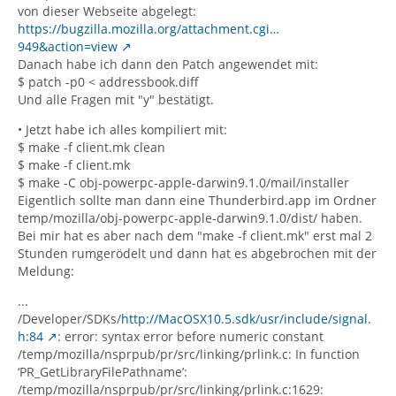
von dieser Webseite abgelegt:
https://bugzilla.mozilla.org/attachment.cgi…
949&action=view
Danach habe ich dann den Patch angewendet mit:
$ patch -p0 < addressbook.diff
Und alle Fragen mit "y" bestätigt.
• Jetzt habe ich alles kompiliert mit:
$ make -f client.mk clean
$ make -f client.mk
$ make -C obj-powerpc-apple-darwin9.1.0/mail/installer
Eigentlich sollte man dann eine Thunderbird.app im Ordner
temp/mozilla/obj-powerpc-apple-darwin9.1.0/dist/ haben.
Bei mir hat es aber nach dem "make -f client.mk" erst mal 2
Stunden rumgerödelt und dann hat es abgebrochen mit der
Meldung:
...
/Developer/SDKs/
http://MacOSX10.5.sdk/usr/include/signal.
h:84
: error: syntax error before numeric constant
/temp/mozilla/nsprpub/pr/src/linking/prlink.c: In function
‘PR_GetLibraryFilePathname’:
/temp/mozilla/nsprpub/pr/src/linking/prlink.c:1629: