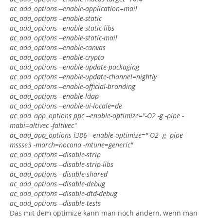
ac_add_options --enable-application=mail
ac_add_options --enable-static
ac_add_options --enable-static-libs
ac_add_options --enable-static-mail
ac_add_options --enable-canvas
ac_add_options --enable-crypto
ac_add_options --enable-update-packaging
ac_add_options --enable-update-channel=nightly
ac_add_options --enable-official-branding
ac_add_options --enable-ldap
ac_add_options --enable-ui-locale=de
ac_add_app_options ppc --enable-optimize="-O2 -g -pipe -
mabi=altivec -faltivec"
ac_add_app_options i386 --enable-optimize="-O2 -g -pipe -
mssse3 -march=nocona -mtune=generic"
ac_add_options --disable-strip
ac_add_options --disable-strip-libs
ac_add_options --disable-shared
ac_add_options --disable-debug
ac_add_options --disable-dtd-debug
ac_add_options --disable-tests
Das mit dem optimize kann man noch ändern, wenn man