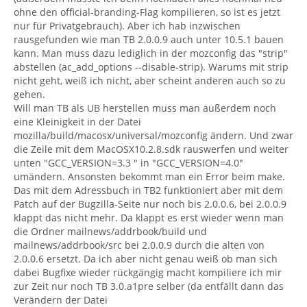
ohne den official-branding-Flag kompilieren, so ist es jetzt
nur für Privatgebrauch). Aber ich hab inzwischen
rausgefunden wie man TB 2.0.0.9 auch unter 10.5.1 bauen
kann. Man muss dazu lediglich in der mozconfig das "strip"
abstellen (ac_add_options --disable-strip). Warums mit strip
nicht geht, weiß ich nicht, aber scheint anderen auch so zu
gehen.
Will man TB als UB herstellen muss man außerdem noch
eine Kleinigkeit in der Datei
mozilla/build/macosx/universal/mozconfig ändern. Und zwar
die Zeile mit dem MacOSX10.2.8.sdk rauswerfen und weiter
unten "GCC_VERSION=3.3 " in "GCC_VERSION=4.0"
umändern. Ansonsten bekommt man ein Error beim make.
Das mit dem Adressbuch in TB2 funktioniert aber mit dem
Patch auf der Bugzilla-Seite nur noch bis 2.0.0.6, bei 2.0.0.9
klappt das nicht mehr. Da klappt es erst wieder wenn man
die Ordner mailnews/addrbook/build und
mailnews/addrbook/src bei 2.0.0.9 durch die alten von
2.0.0.6 ersetzt. Da ich aber nicht genau weiß ob man sich
dabei Bugfixe wieder rückgängig macht kompiliere ich mir
zur Zeit nur noch TB 3.0.a1pre selber (da entfällt dann das
Verändern der Datei