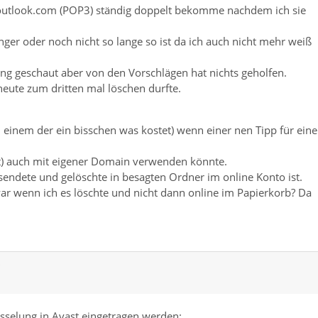
ei outlook.com (POP3) ständig doppelt bekomme nachdem ich sie
nger oder noch nicht so lange so ist da ich auch nicht mehr weiß
g geschaut aber von den Vorschlägen hat nichts geholfen.
heute zum dritten mal löschen durfte.
 einem der ein bisschen was kostet) wenn einer nen Tipp für ein
t) auch mit eigener Domain verwenden könnte.
sendete und gelöschte in besagten Ordner im online Konto ist.
war wenn ich es löschte und nicht dann online im Papierkorb? Da
selung in Avast eingetragen werden: