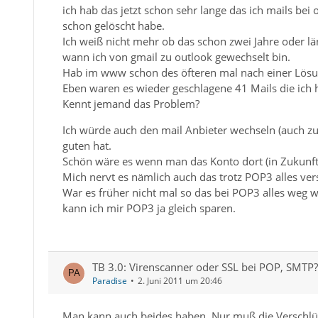
ich hab das jetzt schon sehr lange das ich mails b
schon gelöscht habe.
Ich weiß nicht mehr ob das schon zwei Jahre oder lä
wann ich von gmail zu outlook gewechselt bin.
Hab im www schon des öfteren mal nach einer Lösun
Eben waren es wieder geschlagene 41 Mails die ich 
Kennt jemand das Problem?
Ich würde auch den mail Anbieter wechseln (auch zu
guten hat.
Schön wäre es wenn man das Konto dort (in Zukunf
Mich nervt es nämlich auch das trotz POP3 alles ver
War es früher nicht mal so das bei POP3 alles weg 
kann ich mir POP3 ja gleich sparen.
TB 3.0: Virenscanner oder SSL bei POP, SMTP?
Paradise
2. Juni 2011 um 20:46
Man kann auch beides haben. Nur muß die Verschlüs