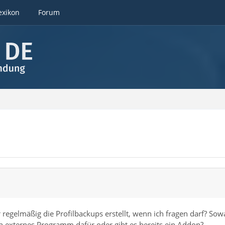
exikon
Forum
regelmäßig die Profilbackups erstellt, wenn ich fragen darf? Sow
n externes Programm dafür oder gibt es bereits ein Addon?