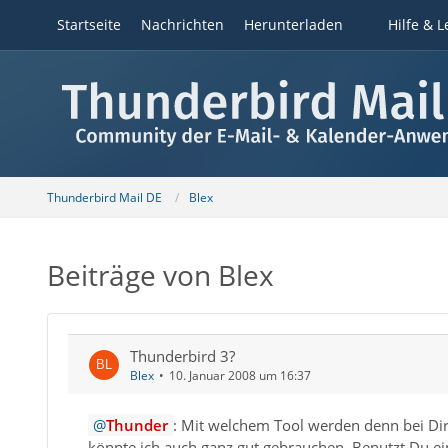
Startseite
Nachrichten
Herunterladen
Hilfe & L
Thunderbird Mail DE
Blex
Beiträge von Blex
Thunderbird 3?
Blex
10. Januar 2008 um 16:37
Thunder
: Mit welchem Tool werden denn bei Dir 
könnte ich auch ganz gut gebrauchen. Benutzt Du ei