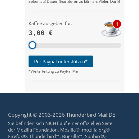
Seiten auf Dauer finanzieren zu können. Vielen Dank!
Kaffee ausgeben für:
1
3,00 €
Per Paypal unterstützen*
*Weiterleitung zu PayPal.Me
Copyright © 2003-2026 Thunderbird Mail DE
Sie befinden sich NICHT auf einer offiziellen Seite
der Mozilla Foundation. Mozilla®, mozilla.org®,
Firefox®, Thunderbird™, Bugzilla™, Sunbird®,