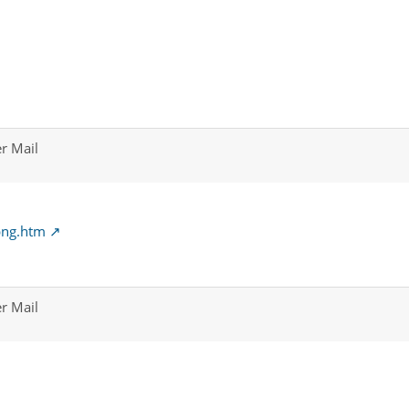
er Mail
png.htm
er Mail