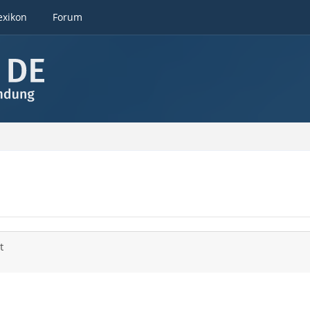
exikon
Forum
t