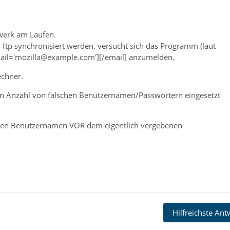
werk am Laufen.
ftp synchronisiert werden, versucht sich das Programm (laut
mail='mozilla@example.com'][/email] anzumelden.
echner.
n Anzahl von falschen Benutzernamen/Passwörtern eingesetzt
esen Benutzernamen VOR dem eigentlich vergebenen
Hilfreichste An