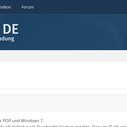
exikon
Forum
ter POP und Windows 7.
ils ich täglich nach Durchsicht löschen möchte. Dazu muß ich ein