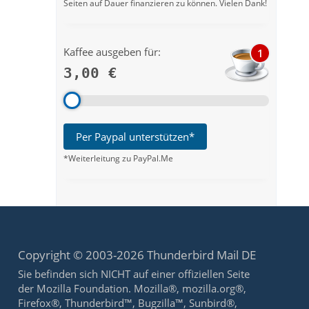
Seiten auf Dauer finanzieren zu können. Vielen Dank!
Kaffee ausgeben für:
1
3,00 €
Per Paypal unterstützen*
*Weiterleitung zu PayPal.Me
Copyright © 2003-2026 Thunderbird Mail DE
Sie befinden sich NICHT auf einer offiziellen Seite
der Mozilla Foundation. Mozilla®, mozilla.org®,
Firefox®, Thunderbird™, Bugzilla™, Sunbird®,