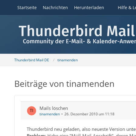
Startseite
Nachrichten
Herunterladen
Hilfe & L
Thunderbird Mail DE
tinamenden
Beiträge von tinamenden
Mails löschen
tinamenden
26. Dezember 2010 um 11:18
Thunderbird neu geladen, also neueste Version un
Problem
: Habe eine "Müll-Mail-Anschrift", deren Ma