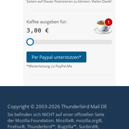
Seiten auf Dauer finanzieren zu können. Vielen Dank!
Kaffee ausgeben für:
1
3,00 €
Per Paypal unterstützen*
*Weiterleitung zu PayPal.Me
Copyright © 2003-2026 Thunderbird Mail DE
Sie befinden sich NICHT auf einer offiziellen Seite
der Mozilla Foundation. Mozilla®, mozilla.org®,
Firefox®, Thunderbird™, Bugzilla™, Sunbird®,