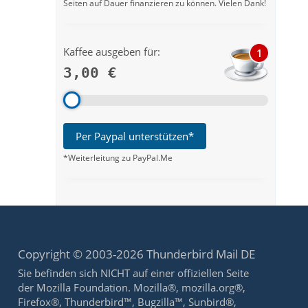
Seiten auf Dauer finanzieren zu können. Vielen Dank!
Kaffee ausgeben für:
1
3,00 €
Per Paypal unterstützen*
*Weiterleitung zu PayPal.Me
Copyright © 2003-2026 Thunderbird Mail DE
Sie befinden sich NICHT auf einer offiziellen Seite
der Mozilla Foundation. Mozilla®, mozilla.org®,
Firefox®, Thunderbird™, Bugzilla™, Sunbird®,