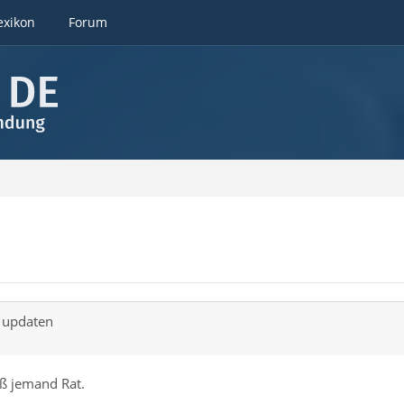
exikon
Forum
h updaten
iß jemand Rat.