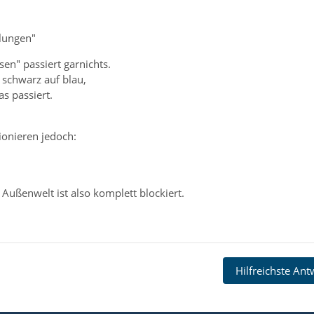
llungen"
n" passiert garnichts.
schwarz auf blau,
as passiert.
onieren jedoch:
ußenwelt ist also komplett blockiert.
Hilfreichste An