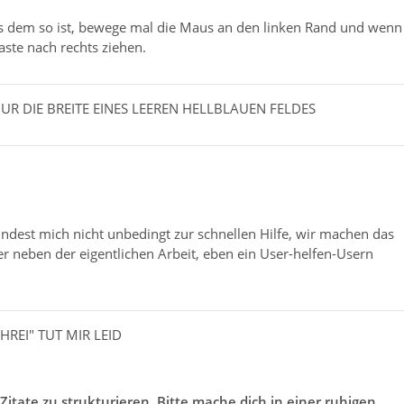
alls dem so ist, bewege mal die Maus an den linken Rand und wenn
ste nach rechts ziehen.
R DIE BREITE EINES LEEREN HELLBLAUEN FELDES
mindest mich nicht unbedingt zur schnellen Hilfe, wir machen das
oder neben der eigentlichen Arbeit, eben ein User-helfen-Usern
REI" TUT MIR LEID
 Zitate zu strukturieren. Bitte mache dich in einer ruhigen