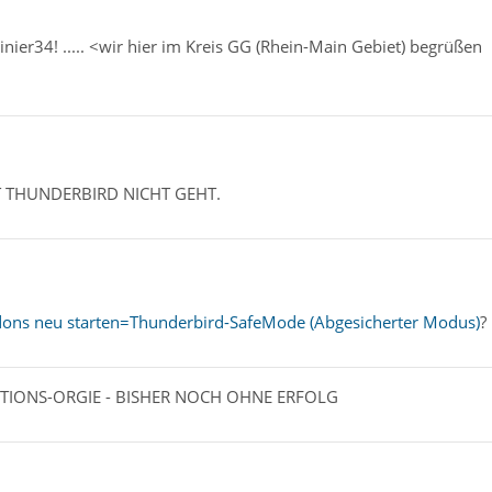
er34! ..... <wir hier im Kreis GG (Rhein-Main Gebiet) begrüßen
T THUNDERBIRD NICHT GEHT.
ddons neu starten=Thunderbird-SafeMode (Abgesicherter Modus)
?
ATIONS-ORGIE - BISHER NOCH OHNE ERFOLG