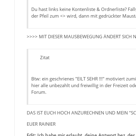
Du hast links keine Kontenliste & Ordnerliste? F
der Pfeil zum <> wird, dann mit gedrückter Mausta
>>>> MIT DIESER MAUSBEWEGUNG ÄNDERT SICH NU
Zitat
Btw: ein geschrienes "EILT SEHR !!!" motiviert zu
hier alle unbezahlt und freiwillig in der Freizeit 
Forum.
DAS IST EUCH HOCH ANZURECHNEN UND MEIN "SCH
EUER RAINIER
Edit: Ich habe mir erlaubt, deine Antwort bez. der