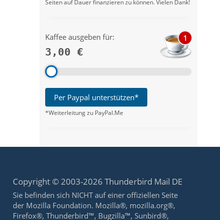
Seiten auf Dauer finanzieren zu können. Vielen Dank!
Kaffee ausgeben für:
1
3,00 €
Per Paypal unterstützen*
*Weiterleitung zu PayPal.Me
Copyright © 2003-2026 Thunderbird Mail DE
Sie befinden sich NICHT auf einer offiziellen Seite
der Mozilla Foundation. Mozilla®, mozilla.org®,
Firefox®, Thunderbird™, Bugzilla™, Sunbird®,