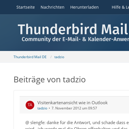
Startseite
Nachrichten
Herunterladen
Hilfe & L
Thunderbird Mail DE
tadzio
Beiträge von tadzio
Visitenkartenansicht wie in Outlook
tadzio
7. November 2012 um 09:57
@ slengfe: danke für die Antwort, und schade dass 
wird...ich werde mal die Ohren offenhalten und das 