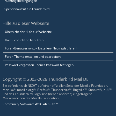
Nutzungsbedingungen
Spendenaufruf für Thunderbird
Hilfe zu dieser Webseite
Übersicht der Hilfe zur Webseite
Die Suchfunktion benutzen
Foren-Benutzerkonto - Erstellen (Neu registrieren)
Foren-Thema erstellen und bearbeiten
Passwort vergessen - neues Passwort festlegen
Copyright © 2003-2026 Thunderbird Mail DE
Sie befinden sich NICHT auf einer offiziellen Seite der Mozilla Foundation.
Mozilla®, mozilla.org®, Firefox®, Thunderbird™, Bugzilla™, Sunbird®, XUL™
und das Thunderbird-Logo sind (neben anderen) eingetragene
Markenzeichen der Mozilla Foundation.
Community-Software:
WoltLab Suite™