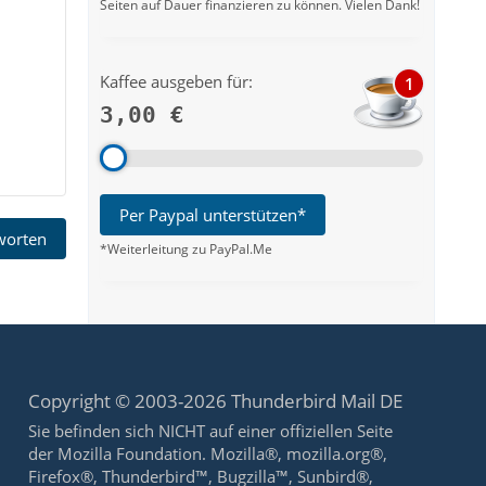
Seiten auf Dauer finanzieren zu können. Vielen Dank!
Kaffee ausgeben für:
1
3,00 €
Per Paypal unterstützen*
tworten
*Weiterleitung zu PayPal.Me
Copyright © 2003-2026 Thunderbird Mail DE
Sie befinden sich NICHT auf einer offiziellen Seite
der Mozilla Foundation. Mozilla®, mozilla.org®,
Firefox®, Thunderbird™, Bugzilla™, Sunbird®,