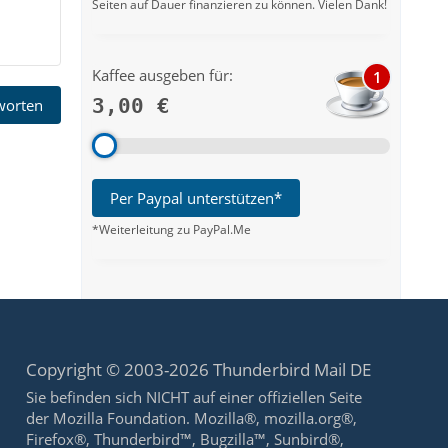
Seiten auf Dauer finanzieren zu können. Vielen Dank!
Kaffee ausgeben für:
1
3,00 €
tworten
Per Paypal unterstützen*
*Weiterleitung zu PayPal.Me
Copyright © 2003-2026 Thunderbird Mail DE
Sie befinden sich NICHT auf einer offiziellen Seite
der Mozilla Foundation. Mozilla®, mozilla.org®,
Firefox®, Thunderbird™, Bugzilla™, Sunbird®,