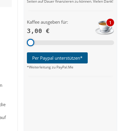
Seiten auf Dauer finanzieren zu können. Vielen Dank!
Kaffee ausgeben für:
1
3,00 €
Per Paypal unterstützen*
*Weiterleitung zu PayPal.Me
nn
die
auf