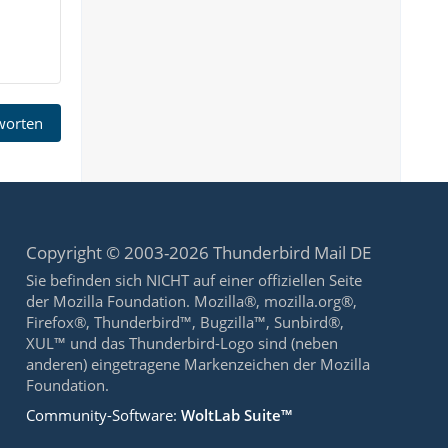
tworten
Copyright © 2003-2026 Thunderbird Mail DE
Sie befinden sich NICHT auf einer offiziellen Seite
der Mozilla Foundation. Mozilla®, mozilla.org®,
Firefox®, Thunderbird™, Bugzilla™, Sunbird®,
XUL™ und das Thunderbird-Logo sind (neben
anderen) eingetragene Markenzeichen der Mozilla
Foundation.
Community-Software:
WoltLab Suite™