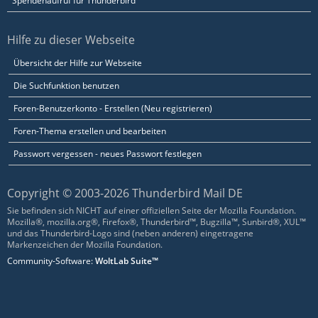
Spendenaufruf für Thunderbird
Hilfe zu dieser Webseite
Übersicht der Hilfe zur Webseite
Die Suchfunktion benutzen
Foren-Benutzerkonto - Erstellen (Neu registrieren)
Foren-Thema erstellen und bearbeiten
Passwort vergessen - neues Passwort festlegen
Copyright © 2003-2026 Thunderbird Mail DE
Sie befinden sich NICHT auf einer offiziellen Seite der Mozilla Foundation.
Mozilla®, mozilla.org®, Firefox®, Thunderbird™, Bugzilla™, Sunbird®, XUL™
und das Thunderbird-Logo sind (neben anderen) eingetragene
Markenzeichen der Mozilla Foundation.
Community-Software:
WoltLab Suite™