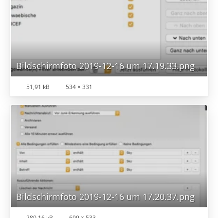
Bildschirmfoto 2019-12-16 um 17.19.33.png
51,91 kB
534 × 331
Bildschirmfoto 2019-12-16 um 17.20.37.png
280,16 kB
699 × 533