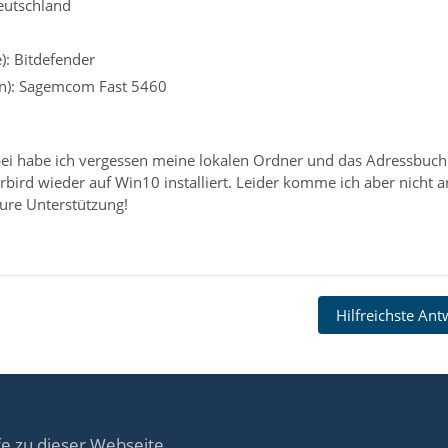
eutschland
): Bitdefender
n): Sagemcom Fast 5460
abei habe ich vergessen meine lokalen Ordner und das Adressbuch
bird wieder auf Win10 installiert. Leider komme ich aber nicht a
eure Unterstützung!
Hilfreichste An
fe zu dieser Webseite