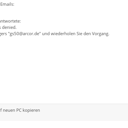
Emails:
antwortete:
s denied.
ngers "gs50@arcor.de" und wiederholen Sie den Vorgang.
uf neuen PC kopieren